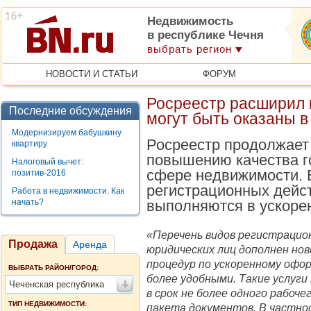
Недвижимость
в республике Чечня
выбрать регион
НОВОСТИ И СТАТЬИ
ФОРУМ
Росреестр расширил п
Последние обсуждения
могут быть оказаны 
Модернизируем бабушкину
Росреестр продолжает
квартиру
повышению качества г
Налоговый вычет:
сфере недвижимости. 
позитив-2016
регистрационных дейст
Работа в недвижимости. Как
начать?
выполняются в ускоре
«Перечень видов регистрацио
Продажа
Аренда
юридических лиц дополнен нов
процедур по ускоренному оф
ВЫБРАТЬ РАЙОН/ГОРОД:
более удобными. Такие услуг
Чеченская республика
в срок не более одного рабоче
ТИП НЕДВИЖИМОСТИ:
пакета документов. В частнос