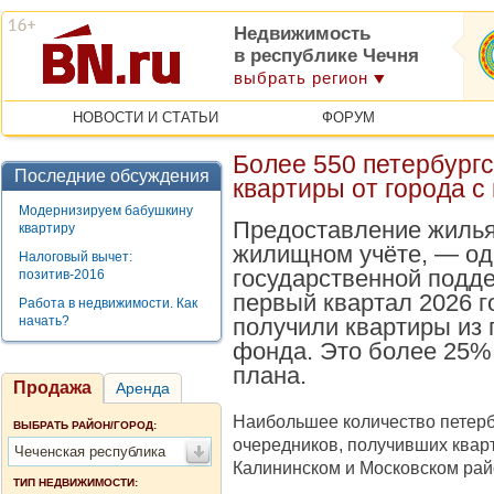
Недвижимость
в республике Чечня
выбрать регион
НОВОСТИ И СТАТЬИ
ФОРУМ
Более 550 петербург
Последние обсуждения
квартиры от города с
Модернизируем бабушкину
Предоставление жилья
квартиру
жилищном учёте, — од
Налоговый вычет:
государственной подде
позитив-2016
первый квартал 2026 г
Работа в недвижимости. Как
начать?
получили квартиры из 
фонда. Это более 25%
плана.
Продажа
Аренда
Наибольшее количество петерб
ВЫБРАТЬ РАЙОН/ГОРОД:
очередников, получивших квар
Чеченская республика
Калининском и Московском рай
ТИП НЕДВИЖИМОСТИ: