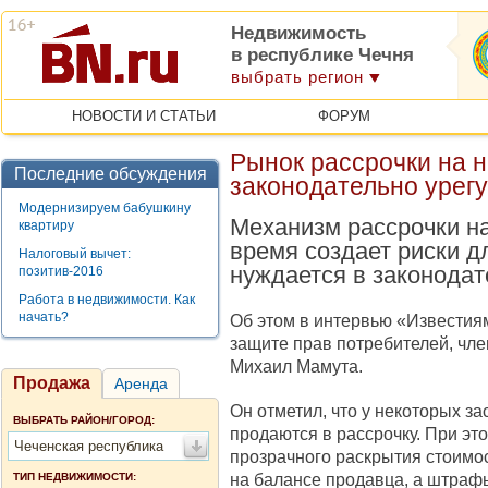
Недвижимость
в республике Чечня
выбрать регион
НОВОСТИ И СТАТЬИ
ФОРУМ
Рынок рассрочки на 
Последние обсуждения
законодательно урег
Модернизируем бабушкину
Механизм рассрочки н
квартиру
время создает риски д
Налоговый вычет:
нуждается в законодат
позитив-2016
Работа в недвижимости. Как
начать?
Об этом в интервью «Известия
защите прав потребителей, чле
Михаил Мамута.
Продажа
Аренда
Он отметил, что у некоторых з
ВЫБРАТЬ РАЙОН/ГОРОД:
продаются в рассрочку. При это
Чеченская республика
прозрачного раскрытия стоимос
на балансе продавца, а штрафы
ТИП НЕДВИЖИМОСТИ: