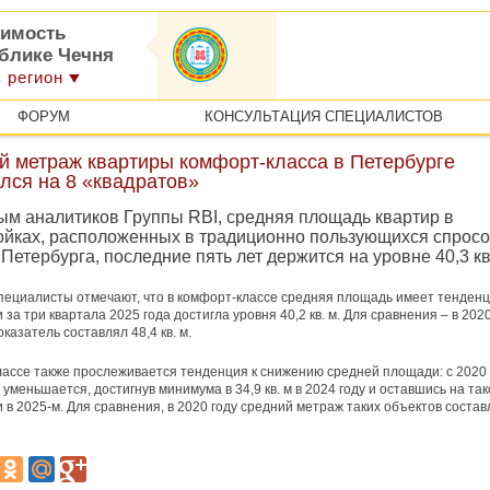
имость
ублике Чечня
 регион
ФОРУМ
КОНСУЛЬТАЦИЯ СПЕЦИАЛИСТОВ
й метраж квартиры комфорт-класса в Петербурге
лся на 8 «квадратов»
ым аналитиков Группы RBI, средняя площадь квартир в
ойках, расположенных в традиционно пользующихся спрос
Петербурга, последние пять лет держится на уровне 40,3 кв
пециалисты отмечают, что в комфорт-классе средняя площадь имеет тенденц
 за три квартала 2025 года достигла уровня 40,2 кв. м. Для сравнения – в 202
оказатель составлял 48,4 кв. м.
лассе также прослеживается тенденция к снижению средней площади: с 2020 
 уменьшается, достигнув минимума в 34,9 кв. м в 2024 году и оставшись на та
и в 2025-м. Для сравнения, в 2020 году средний метраж таких объектов состав