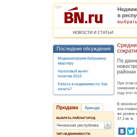
Недвиж
в респ
выбрать
НОВОСТИ И СТАТЬИ
Средни
Последние обсуждения
сократи
Модернизируем бабушкину
По данн
квартиру
новостр
Налоговый вычет:
районах 
позитив-2016
При этом с
Работа в недвижимости. Как
снижению и
начать?
году этот п
В эконом-к
Продажа
Аренда
она плавно
же уровне 
ВЫБРАТЬ РАЙОН/ГОРОД:
37,3 кв. м.
Чеченская республика
ТИП НЕДВИЖИМОСТИ: