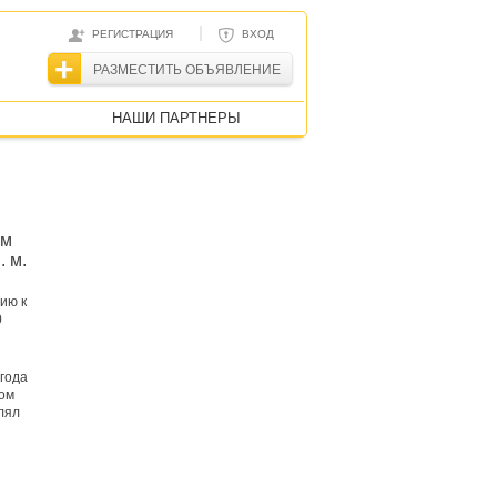
|
РЕГИСТРАЦИЯ
ВХОД
РАЗМЕСТИТЬ ОБЪЯВЛЕНИЕ
НАШИ ПАРТНЕРЫ
ом
. м.
ию к
0
года
ком
лял