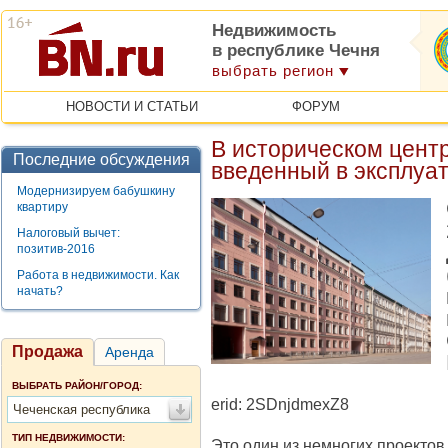
Недвижимость
в республике Чечня
выбрать регион
НОВОСТИ И СТАТЬИ
ФОРУМ
В историческом цент
Последние обсуждения
введенный в эксплуа
Модернизируем бабушкину
квартиру
Налоговый вычет:
позитив-2016
Работа в недвижимости. Как
начать?
Продажа
Аренда
ВЫБРАТЬ РАЙОН/ГОРОД:
erid: 2SDnjdmexZ8
Чеченская республика
ТИП НЕДВИЖИМОСТИ:
Это один из немногих проектов