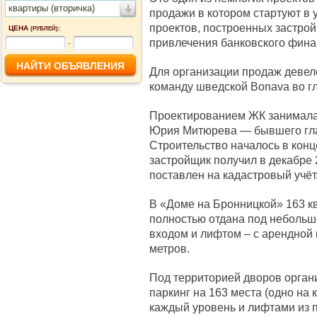
квартиры (вторичка)
продажи в котором стартуют в 
проектов, построенных застро
ЦЕНА
:
(РУБЛЕЙ)
привлечения банковского фин
-
Для организации продаж деве
команду шведской Bonava во г
Проектированием ЖК занимала
Юрия Митюрева — бывшего глав
Строительство началось в конц
застройщик получил в декабре 
поставлен на кадастровый учёт
В «Доме на Бронницкой» 163 к
полностью отдана под небольш
входом и лифтом – с арендной
метров.
Под территорией дворов орга
паркинг на 163 места (одно на
каждый уровень и лифтами из 