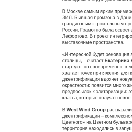
В Москве самым ярким пример
ЗИЛ. Бывшая промзона в Дани
грандиозным строительным про
России. Грамотно была освоен
Лефортово. В проект интегрир
выставочные пространства.
«Интересной будет реновация 
столицы, – считает
Екатерина 
стартуют, но своевременно: в л
хватает точек притяжения для 
джентрификация вдохнет новую
окрестности: появится много ж
предпосылок к элитаризации: э
класса, которые получат новое
В
West Wind Group
рассказали
джентрификации – комплексно
Цветного» на Цветном бульваре
территория находились в запу