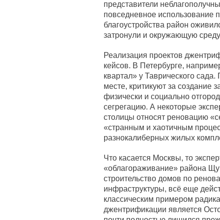
представители неблагополучны
повседневное использование п
благоустройства район оживил
затронули и окружающую среду
Реализация проектов джентриф
кейсов. В Петербурге, наприм
квартал» у Таврического сада.
месте, критикуют за создание з
физически и социально отгород
сегрегацию. А некоторые эксп
столицы относят реновацию «се
«странным и хаотичным проце
разнокалиберных жилых компл
Что касается Москвы, то экспе
«облагораживание» района Щук
строительство домов по ренов
инфраструктуры, всё еще дейст
классическим примером радика
джентрификации является Осто
почти полностью лишился преж