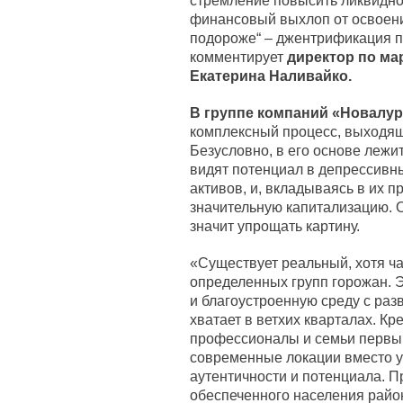
стремление повысить ликвидно
финансовый выхлоп от освоения
подороже“ – джентрификация п
комментирует
директор по ма
Екатерина Наливайко.
В группе компаний «Новалу
комплексный процесс, выходящ
Безусловно, в его основе лежи
видят потенциал в депрессивн
активов, и, вкладываясь в их 
значительную капитализацию. 
значит упрощать картину.
«Существует реальный, хотя ча
определенных групп горожан. Э
и благоустроенную среду с раз
хватает в ветхих кварталах. К
профессионалы и семьи первым
современные локации вместо у
аутентичности и потенциала. П
обеспеченного населения райо