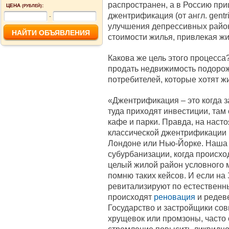
распространен, а в Россию при
ЦЕНА
:
(РУБЛЕЙ)
джентрификация (от англ. gentr
-
улучшения депрессивных район
стоимости жилья, привлекая ж
Какова же цель этого процесса
продать недвижимость подорож
потребителей, которые хотят ж
«Джентрификация – это когда 
туда приходят инвестиции, та
кафе и парки. Правда, на наст
классической джентрификации и
Лондоне или Нью-Йорке. Наша 
субурбанизации, когда происхо
целый жилой район условного м
помню таких кейсов. И если н
ревитализируют по естественн
происходят
реновация
и редев
Государство и застройщики со
хрущевок или промзоны, часто 