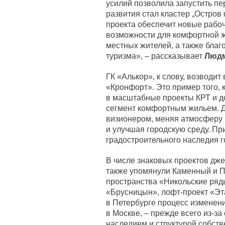
усилий позволила запустить пе
развития стал кластер „Остро
проекта обеспечит новые рабо
возможности для комфортной ж
местных жителей, а также благ
туризма», – рассказывает
Людм
ГК «Алькор», к слову, возводи
«Кронфорт». Это пример того, 
в масштабные проекты КРТ и д
сегмент комфортным жильем. Д
визионером, меняя атмосферу 
и улучшая городскую среду. При
градостроительного наследия г
В числе знаковых проектов дж
также упомянули Каменный и П
пространства «Никольские ряд
«Брусницын», лофт-проект «Эт
в Петербурге процесс изменен
в Москве, – прежде всего из-за
наследием и структурой собств