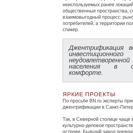
неиспользуемых ранее локаций
общественные пространства, с
взаимовыгодный процесс: рыно
потребителей, а территории по
спикер.
Джентрификация в
инвестицио
неудовлетворенн
населения в со
комфорте.
ЯРКИЕ ПРОЕКТЫ
По просьбе BN.ru эксперты пр
джентрификации в Санкт-Петер
Так, в Северной столице чаще
культурно-деловое пространст
острове. Бывший завод превра